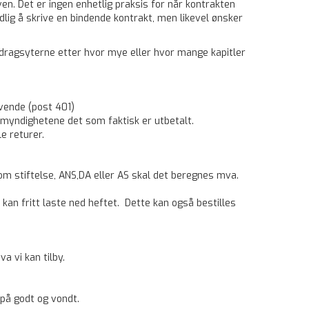
n. Det er ingen enhetlig praksis for når kontrakten
dlig å skrive en bindende kontrakt, men likevel ønsker
idragsyterne etter hvor mye eller hvor mange kapitler
vende (post 401)
ttemyndighetene det som faktisk er utbetalt.
e returer.
som stiftelse, ANS,DA eller AS skal det beregnes mva.
an fritt laste ned heftet. Dette kan også bestilles
a vi kan tilby.
 på godt og vondt.