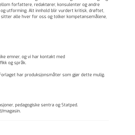
mellom forfattere, redaktører, konsulenter og andre
 utforming. Alt innhold blir vurdert kritisk, drøftet,
Vi sitter alle hver for oss og tolker kompetansemålene,
ulike emner, og vi har kontakt med
fikk og språk.
 Forlaget har produksjonsmåter som gjør dette mulig.
rasjoner, pedagogiske sentra og Statped.
ad/magasin.