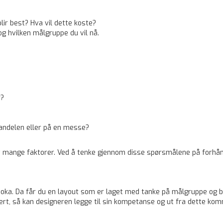
lir best? Hva vil dette koste?
og hvilken målgruppe du vil nå.
r?
handelen eller på en messe?
 mange faktorer. Ved å tenke gjennom disse ­spørsmålene på forhånd 
 boka. Da får du en layout som er laget med tanke på målgruppe og
ert, så kan designeren legge til sin kompetanse og ut fra dette kom