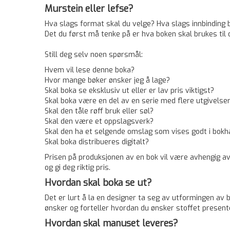
Murstein eller lefse?
Hva slags format skal du velge? Hva slags innbinding b
Det du først må tenke på er hva boken skal brukes til 
Still deg selv noen spørsmål:
Hvem vil lese denne boka?
Hvor mange bøker ønsker jeg å lage?
Skal boka se eksklusiv ut eller er lav pris viktigst?
Skal boka være en del av en serie med flere ­utgivelse
Skal den tåle røff bruk eller søl?
Skal den være et oppslagsverk?
Skal den ha et selgende omslag som vises godt i ­bok
Skal boka distribueres digitalt?
Prisen på produksjonen av en bok vil være ­avhengig av
og gi deg riktig pris.
Hvordan skal boka se ut?
Det er lurt å la en designer ta seg av utformingen av
ønsker og ­forteller hvordan du ønsker stoffet present
Hvordan skal manuset leveres?