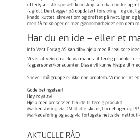
etterlyser slik spesiell kunnskap som kan bedre og lett
fagfolk. Den bygger på oppdatert forskning – og det lig
knadd, kuttet, skrevet om og drøftet på nytt, igjen og 
men få tolkninger er mer gjennomarbeidet enn dem ma
Har du en ide – eller et m
Info Vest Forlag AS kan tilby hjelp med å realisere idee
Vi vet at veien fra ide via manus til ferdig produkt fo
fagpersoner/konsulenter. Disse vil kunne hjelpe til med
Snever målgruppe er ikke noe problem. Vi mener at en 
Gode betingelser!
Høy royalty!
Hjelp med prosessen fra ide til ferdig produkt!
Markedsføring via DM til alle skoler, barnehager og PP
Markedsføring og salg via forlagets nettside, nettbutik
AKTUELLE RÅD