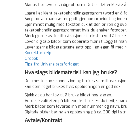
Manus bør leveres i digital form. Det er det enkleste å
Lagre i et kjent tekstbehandlings­program (word er å f
Sørg for at manuset er godt gjennomarbeidet og innehol
Gjør minst mulig med teksten slik at den er ren og over
tekstbehandlingsprogrammet hvis du ønsker ­fotnoter.
Merk gjerne av for illustrasjoner i ­teksten ved å bru
Lever digitale bilder som separate filer i ­tillegg til
Lever ­gjerne bildetekstene satt opp i en egen fil med r
Korrekturhjelp
Ordbok
Tips fra Universitetsforlaget
Hva slags ­bildemateriell kan jeg bruke?
Det meste kan ­scannes inn og brukes som ­illustrasjoner
kan som regel brukes hvis oppløsningen er god nok.
Sjekk at du har lov til å bruke bildet hos eieren.
Vurder kvaliteten på bildene før bruk. Er du i tvil, spør 
Merk bilder som leveres inn med ­nummer og navn, bruk 
Digitale bilder bør ha en oppløsning på ca. 300 dpi i st
Avtale/Kontrakt