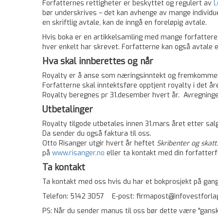
Forfatternes rettigheter er beskyttet og regulert av
L
bør underskrives – det kan avhenge av mange individuell
en skriftlig avtale, kan de inngå en foreløpig avtale.
Hvis boka er en artikkelsamling med mange forfattere
hver enkelt har skrevet. Forfatterne kan også avtale 
Hva skal innberettes og når
Royalty er å anse som næringsinntekt og fremkommer 
Forfatterne skal inntektsføre opptjent royalty i det år
Royalty beregnes pr 31.desember hvert år. Avregninger 
Utbetalinger
Royalty tilgode utbetales innen 31.mars året etter sal
Da sender du også faktura til oss.
Otto Risanger utgir hvert år heftet
Skribenter og skat
på
www.risanger.no
eller ta kontakt med din forfatterf
Ta kontakt
Ta kontakt med oss hvis du har et ­bokprosjekt på gang.
Telefon: 5142 3057 E-post: firmapost@infovestforla
PS: Når du sender manus til oss bør dette være "ganske