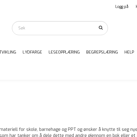
Logg på
TVIKLING
LYDFARGE
LESEOPPLÆRING
BEGREPSLÆRING
HELP
 materiell for skole, barnehage og PPT og ønsker å knytte til seg ny
som har tanker om å dele dette med andre gjennom en bok eller et m