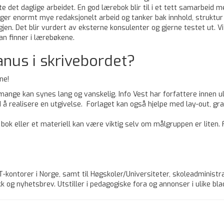
e det daglige arbeidet. En god lærebok blir til i et tett samarbeid 
ger enormt mye redaksjonelt arbeid og tanker bak innhold, struktur og
igjen. Det blir vurdert av eksterne konsulenter og gjerne testet ut. 
n finner i lærebøkene.
anus i skrivebordet?
ne!
r mange kan synes lang og vanskelig. Info Vest har forfattere innen 
 å realisere en utgivelse. Forlaget kan også hjelpe med lay-out, gra
bok eller et materiell kan være viktig selv om målgruppen er liten.
T-kontorer i Norge, samt til Høgskoler/Universiteter, skoleadminist
k og nyhetsbrev. Utstiller i pedagogiske fora og annonser i ulike bl