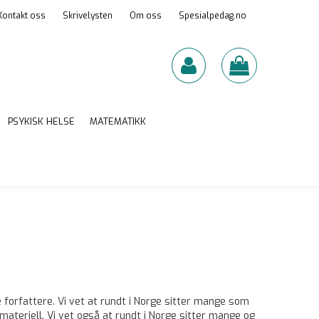
Kontakt oss
Skrivelysten
Om oss
Spesialpedag.no
PSYKISK HELSE
MATEMATIKK
e forfattere. Vi vet at rundt i Norge sitter mange som
ateriell. Vi vet også at rundt i Norge sitter mange og