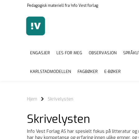
Pedagogisk materiell fra !nfo Vest forlag
ENGASJER
LES FOR MEG
OBSERVASJON
SPRÅKU
KARLSTADMODELLEN
FAGBØKER
E-BØKER
Hjem
Skrivelysten
Skrivelysten
Info Vest Forlag AS har spesielt fokus på litteratur og
har høy kompetanse og erfaring innen ulike emner, og 