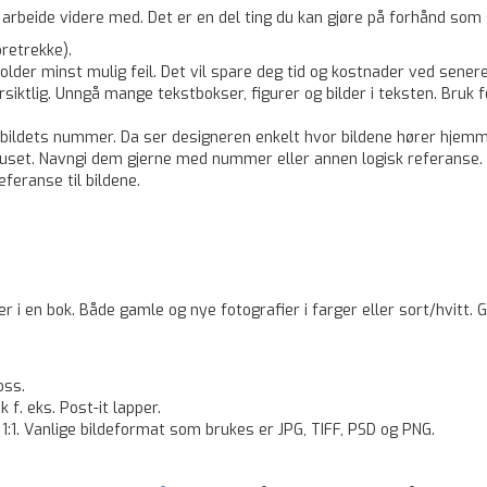
 arbeide videre med. Det er en del ting du kan gjøre på forhånd som 
oretrekke).
der minst mulig feil. Det vil spare deg tid og kostnader ved senere 
siktlig. Unngå mange ­tekstbokser, figurer og bilder i teksten. Bruk 
ke bildets nummer. Da ser designeren enkelt hvor bildene hører hjemm
 manuset. Navngi dem gjerne med nummer eller annen logisk referanse.
eferanse til bildene.
 i en bok. Både gamle og nye fotografier i farger eller sort/hvitt. G
oss.
f. eks. Post-it lapper.
r. 1:1. Vanlige bildeformat som brukes er JPG, TIFF, PSD og PNG.