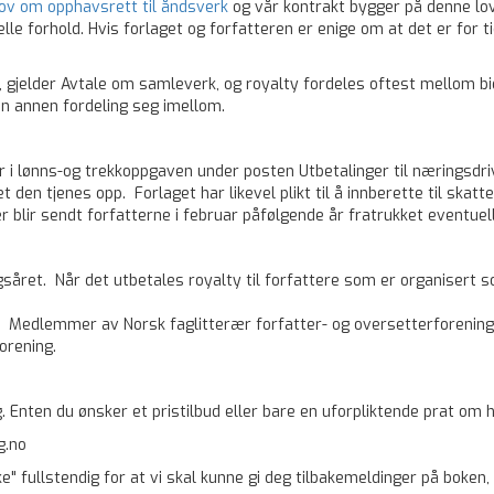
ov om opphavsrett til åndsverk
og vår kontrakt bygger på denne love
e forhold. Hvis forlaget og forfatteren er enige om at det er for ti
, gjelder Avtale om samleverk, og royalty fordeles oftest mellom b
en annen fordeling seg imellom.
i lønns-og trekkoppgaven under posten Utbetalinger til næringsdri
et den tjenes opp. Forlaget har likevel plikt til å innberette til ska
blir sendt forfatterne i februar påfølgende år fratrukket eventuell
gsåret. Når det utbetales royalty til forfattere som er organisert 
t.
Medlemmer av Norsk faglitterær forfatter- og oversetterforening k
orening.
 Enten du ønsker et pristilbud eller bare en ­uforpliktende prat om hv
g.no
" fullstendig for at vi skal kunne gi deg tilbakemeldinger på boken,