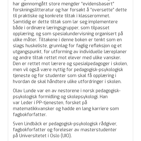
har gjennomgått store mengder “evidensbasert”
forskningslitteratur og har forsøkt å “oversette” dette
til praktiske og konkrete tiltak i klasserommet.
Samtidig er dette tiltak som lar seg implementere
både i ordinære læringsgrupper, som tilpasset
opplæring, og som spesialundervisning organisert på
ulike måter. Tiltakene i denne boken er tenkt som en
slags huskeliste, grunnlag for faglig refleksjon og et
utgangspunkt, for utforming av individuelle læreplaner
og andre tiltak rettet mot elever med ulike vansker.
Den er rettet mot lærere og spesialpedagoger i skolen,
men vil også være nyttig for pedagogisk-psykologisk
tjeneste og for studenter som skal få opplæring i
hvordan de skal håndtere ulike utfordringer i skolen.
Olav Lunde var en av nestorene i norsk pedagogisk-
psykologisk formidling og skolepsykologi. Han
var Leder i PP-tjenesten, forsket på
matematikkvansker og hadde en lang karriere som
fagbokforfatter.
Sven Lindbäck er pedagogisk-psykologisk rådgiver,
fagbokforfatter og foreleser av masterstudenter
på Universitetet i Oslo (UIO).