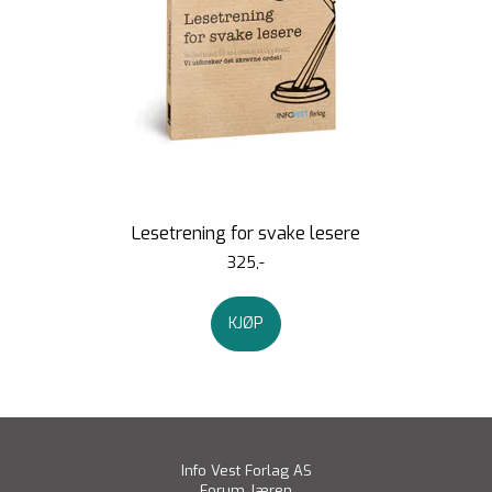
Lesetrening for svake lesere
325,-
KJØP
Info Vest Forlag AS
Forum Jæren