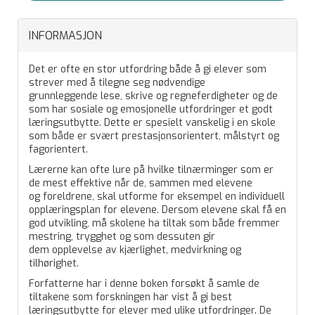
INFORMASJON
Det er ofte en stor utfordring både å gi elever som
strever med å tilegne seg nødvendige
grunnleggende lese, skrive og regneferdigheter og de
som har sosiale og emosjonelle utfordringer et godt
læringsutbytte. Dette er spesielt vanskelig i en skole
som både er svært prestasjonsorientert, målstyrt og
fagorientert.
Lærerne kan ofte lure på hvilke tilnærminger som er
de mest effektive når de, sammen med elevene
og foreldrene, skal utforme for eksempel en individuell
opplæringsplan for elevene. Dersom elevene skal få en
god utvikling, må skolene ha tiltak som både fremmer
mestring, trygghet og som dessuten gir
dem opplevelse av kjærlighet, medvirkning og
tilhørighet.
Forfatterne har i denne boken forsøkt å samle de
tiltakene som forskningen har vist å gi best
læringsutbytte for elever med ulike utfordringer. De