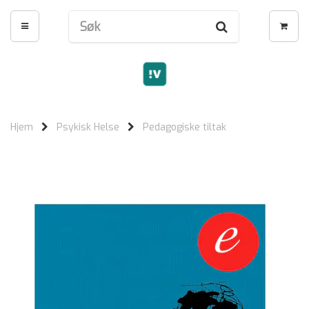
Hjem
Psykisk Helse
Pedagogiske tiltak