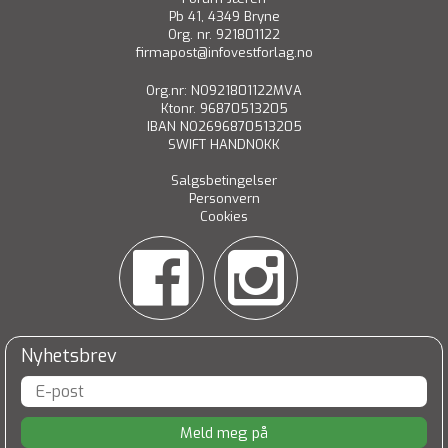
Pb 41, 4349 Bryne
Org. nr. 921801122
firmapost@infovestforlag.no
Org.nr: NO921801122MVA
Ktonr. 96870513205
IBAN NO2696870513205
SWIFT HANDNOKK
Salgsbetingelser
Personvern
Cookies
Nyhetsbrev