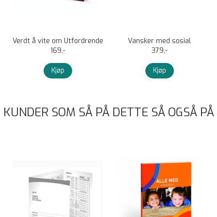
Verdt å vite om Utfordrende
Vansker med sosial
Atferd
169,-
kommunikasjon
379,-
Kjøp
Kjøp
KUNDER SOM SÅ PÅ DETTE SÅ OGSÅ PÅ