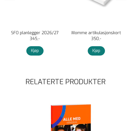
r
SFO planlegger 2026/27
Momme artikulasjonskort
345,-
350,-
Kjøp
Kjøp
RELATERTE PRODUKTER