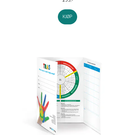
295,-
KJØP