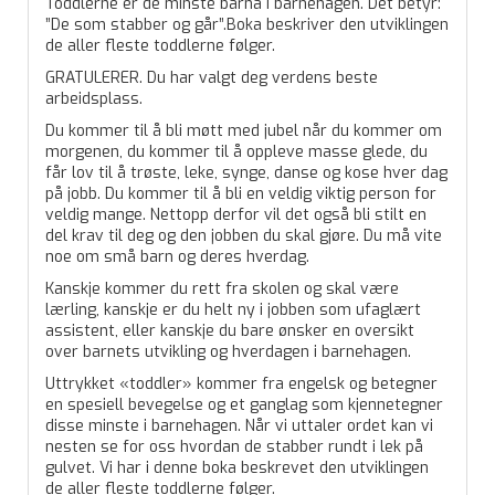
Toddlerne er de minste barna i barnehagen. Det betyr:
”De som stabber og går”.Boka beskriver den utviklingen
de aller fleste toddlerne følger.
GRATULERER. Du har valgt deg verdens beste
arbeidsplass.
Du kommer til å bli møtt med jubel når du kommer om
morgenen, du kommer til å oppleve masse glede, du
får lov til å trøste, leke, synge, danse og kose hver dag
på jobb. Du kommer til å bli en veldig viktig person for
veldig mange. Nettopp derfor vil det også bli stilt en
del krav til deg og den jobben du skal gjøre. Du må vite
noe om små barn og deres hverdag.
Kanskje kommer du rett fra skolen og skal være
lærling, kanskje er du helt ny i jobben som ufaglært
assistent, eller kanskje du bare ønsker en oversikt
over barnets utvikling og hverdagen i barnehagen.
Uttrykket «toddler» kommer fra engelsk og betegner
en spesiell bevegelse og et ganglag som kjennetegner
disse minste i barnehagen. Når vi uttaler ordet kan vi
nesten se for oss hvordan de stabber rundt i lek på
gulvet. Vi har i denne boka beskrevet den utviklingen
de aller fleste toddlerne følger.