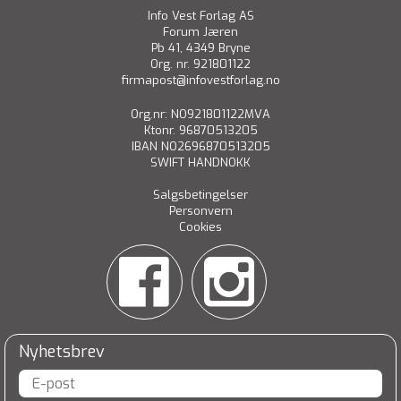
Info Vest Forlag AS
Forum Jæren
Pb 41, 4349 Bryne
Org. nr. 921801122
firmapost@infovestforlag.no
Org.nr: NO921801122MVA
Ktonr. 96870513205
IBAN NO2696870513205
SWIFT HANDNOKK
Salgsbetingelser
Personvern
Cookies
Nyhetsbrev